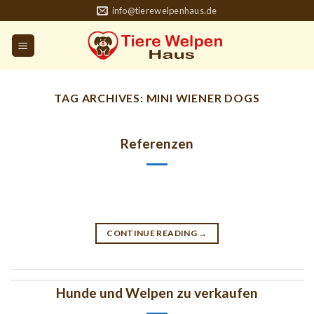
Skip
info@tierewelpenhaus.de
to
content
TAG ARCHIVES:
MINI WIENER DOGS
Referenzen
CONTINUE READING
→
Hunde und Welpen zu verkaufen