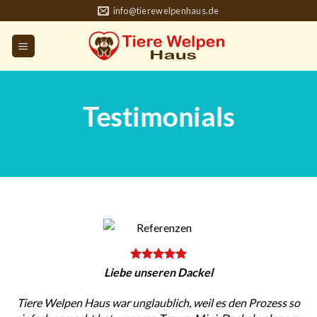
Skip
info@tierewelpenhaus.de
to
content
Testimonials
Liebe unseren Dackel
Tiere Welpen Haus war unglaublich, weil es den Prozess so