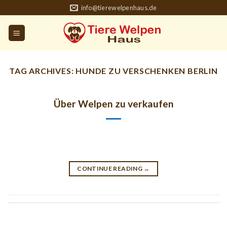
Skip
info@tierewelpenhaus.de
to
content
TAG ARCHIVES:
HUNDE ZU VERSCHENKEN BERLIN
Über Welpen zu verkaufen
CONTINUE READING
→